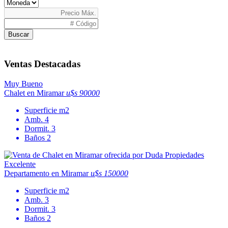
Buscar
Ventas Destacadas
Muy Bueno
Chalet en Miramar
u$s 90000
Superficie
m2
Amb.
4
Dormit.
3
Baños
2
Excelente
Departamento en Miramar
u$s 150000
Superficie
m2
Amb.
3
Dormit.
3
Baños
2