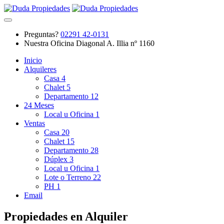
Preguntas?
02291 42-0131
Nuestra Oficina
Diagonal A. Illia nº 1160
Inicio
Alquileres
Casa
4
Chalet
5
Departamento
12
24 Meses
Local u Oficina
1
Ventas
Casa
20
Chalet
15
Departamento
28
Dúplex
3
Local u Oficina
1
Lote o Terreno
22
PH
1
Email
Propiedades en Alquiler