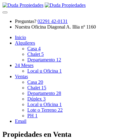
Preguntas?
02291 42-0131
Nuestra Oficina
Diagonal A. Illia nº 1160
Inicio
Alquileres
Casa
4
Chalet
5
Departamento
12
24 Meses
Local u Oficina
1
Ventas
Casa
20
Chalet
15
Departamento
28
Dúplex
3
Local u Oficina
1
Lote o Terreno
22
PH
1
Email
Propiedades en Venta