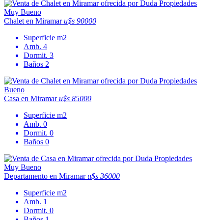
Muy Bueno
Chalet en Miramar
u$s 90000
Superficie
m2
Amb.
4
Dormit.
3
Baños
2
Bueno
Casa en Miramar
u$s 85000
Superficie
m2
Amb.
0
Dormit.
0
Baños
0
Muy Bueno
Departamento en Miramar
u$s 36000
Superficie
m2
Amb.
1
Dormit.
0
Baños
1