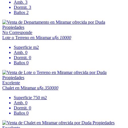
Amb.
3
Dormit.
3
Baños
2
No Corresponde
Lote o Terreno en Miramar
u$s 10000
Superficie
m2
Amb.
0
Dormit.
0
Baños
0
Excelente
Chalet en Miramar
u$s 350000
Superficie
750 m2
Amb.
0
Dormit.
0
Baños
0
Excelente