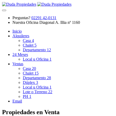
Preguntas?
02291 42-0131
Nuestra Oficina
Diagonal A. Illia nº 1160
Inicio
Alquileres
Casa
4
Chalet
5
Departamento
12
24 Meses
Local u Oficina
1
Ventas
Casa
20
Chalet
15
Departamento
28
Dúplex
3
Local u Oficina
1
Lote o Terreno
22
PH
1
Email
Propiedades en Venta