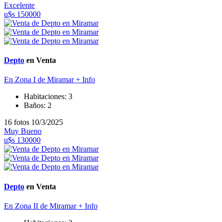
Excelente
u$s 150000
Depto
en Venta
En Zona I de Miramar
+ Info
Habitaciones:
3
Baños:
2
16 fotos
10/3/2025
Muy Bueno
u$s 130000
Depto
en Venta
En Zona II de Miramar
+ Info