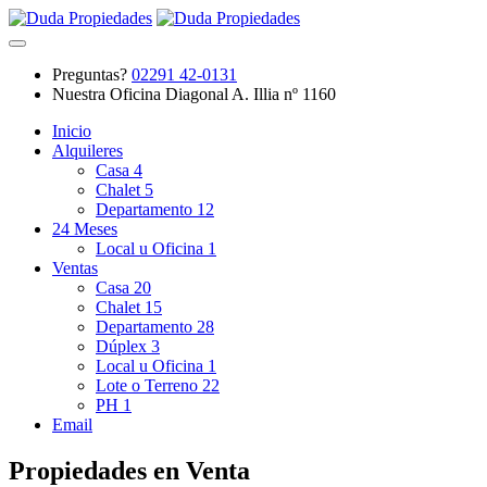
Preguntas?
02291 42-0131
Nuestra Oficina
Diagonal A. Illia nº 1160
Inicio
Alquileres
Casa
4
Chalet
5
Departamento
12
24 Meses
Local u Oficina
1
Ventas
Casa
20
Chalet
15
Departamento
28
Dúplex
3
Local u Oficina
1
Lote o Terreno
22
PH
1
Email
Propiedades en Venta