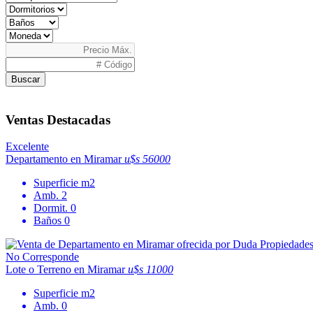
Buscar
Ventas Destacadas
Excelente
Departamento en Miramar
u$s 56000
Superficie
m2
Amb.
2
Dormit.
0
Baños
0
No Corresponde
Lote o Terreno en Miramar
u$s 11000
Superficie
m2
Amb.
0