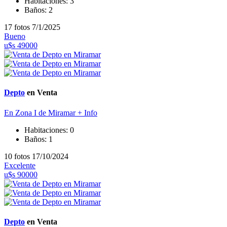
Habitaciones:
3
Baños:
2
17 fotos
7/1/2025
Bueno
u$s 49000
Depto
en Venta
En Zona I de Miramar
+ Info
Habitaciones:
0
Baños:
1
10 fotos
17/10/2024
Excelente
u$s 90000
Depto
en Venta