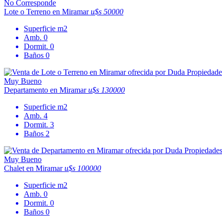
No Corresponde
Lote o Terreno en Miramar
u$s 50000
Superficie
m2
Amb.
0
Dormit.
0
Baños
0
Muy Bueno
Departamento en Miramar
u$s 130000
Superficie
m2
Amb.
4
Dormit.
3
Baños
2
Muy Bueno
Chalet en Miramar
u$s 100000
Superficie
m2
Amb.
0
Dormit.
0
Baños
0