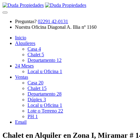
Preguntas?
02291 42-0131
Nuestra Oficina
Diagonal A. Illia nº 1160
Inicio
Alquileres
Casa
4
Chalet
5
Departamento
12
24 Meses
Local u Oficina
1
Ventas
Casa
20
Chalet
15
Departamento
28
Dúplex
3
Local u Oficina
1
Lote o Terreno
22
PH
1
Email
Chalet en Alquiler en Zona I, Miramar # 