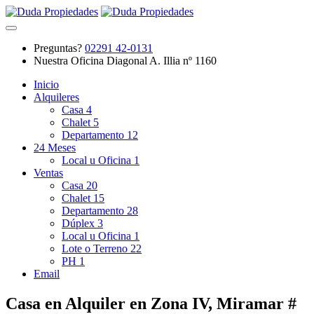
Preguntas?
02291 42-0131
Nuestra Oficina
Diagonal A. Illia nº 1160
Inicio
Alquileres
Casa
4
Chalet
5
Departamento
12
24 Meses
Local u Oficina
1
Ventas
Casa
20
Chalet
15
Departamento
28
Dúplex
3
Local u Oficina
1
Lote o Terreno
22
PH
1
Email
Casa en Alquiler en Zona IV, Miramar #