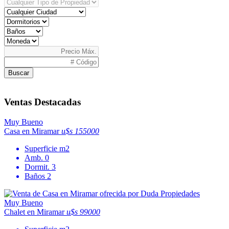
Buscar
Ventas Destacadas
Muy Bueno
Casa en Miramar
u$s 155000
Superficie
m2
Amb.
0
Dormit.
3
Baños
2
Muy Bueno
Chalet en Miramar
u$s 99000