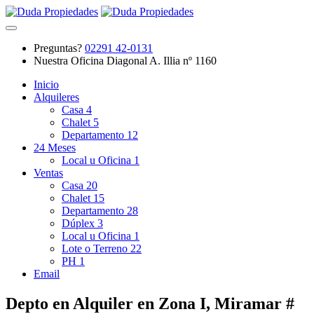
Preguntas?
02291 42-0131
Nuestra Oficina
Diagonal A. Illia nº 1160
Inicio
Alquileres
Casa
4
Chalet
5
Departamento
12
24 Meses
Local u Oficina
1
Ventas
Casa
20
Chalet
15
Departamento
28
Dúplex
3
Local u Oficina
1
Lote o Terreno
22
PH
1
Email
Depto en Alquiler en Zona I, Miramar #