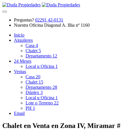
Preguntas?
02291 42-0131
Nuestra Oficina
Diagonal A. Illia nº 1160
Inicio
Alquileres
Casa
4
Chalet
5
Departamento
12
24 Meses
Local u Oficina
1
Ventas
Casa
20
Chalet
15
Departamento
28
Dúplex
3
Local u Oficina
1
Lote o Terreno
22
PH
1
Email
Chalet en Venta en Zona IV, Miramar #