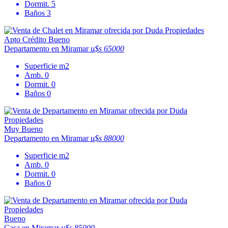
Dormit.
5
Baños
3
Apto Crédito
Bueno
Departamento en Miramar
u$s 65000
Superficie
m2
Amb.
0
Dormit.
0
Baños
0
Muy Bueno
Departamento en Miramar
u$s 88000
Superficie
m2
Amb.
0
Dormit.
0
Baños
0
Bueno
Casa en Miramar
u$s 85000