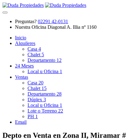
Preguntas?
02291 42-0131
Nuestra Oficina
Diagonal A. Illia nº 1160
Inicio
Alquileres
Casa
4
Chalet
5
Departamento
12
24 Meses
Local u Oficina
1
Ventas
Casa
20
Chalet
15
Departamento
28
Dúplex
3
Local u Oficina
1
Lote o Terreno
22
PH
1
Email
Depto en Venta en Zona II, Miramar #