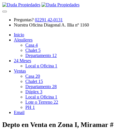
Preguntas?
02291 42-0131
Nuestra Oficina
Diagonal A. Illia nº 1160
Inicio
Alquileres
Casa
4
Chalet
5
Departamento
12
24 Meses
Local u Oficina
1
Ventas
Casa
20
Chalet
15
Departamento
28
Dúplex
3
Local u Oficina
1
Lote o Terreno
22
PH
1
Email
Depto en Venta en Zona I, Miramar #