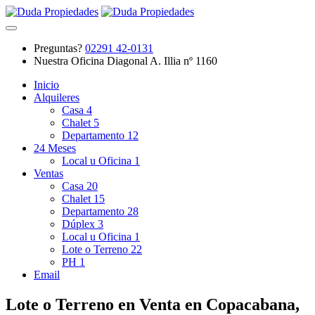
Preguntas?
02291 42-0131
Nuestra Oficina
Diagonal A. Illia nº 1160
Inicio
Alquileres
Casa
4
Chalet
5
Departamento
12
24 Meses
Local u Oficina
1
Ventas
Casa
20
Chalet
15
Departamento
28
Dúplex
3
Local u Oficina
1
Lote o Terreno
22
PH
1
Email
Lote o Terreno en Venta en Copacabana,