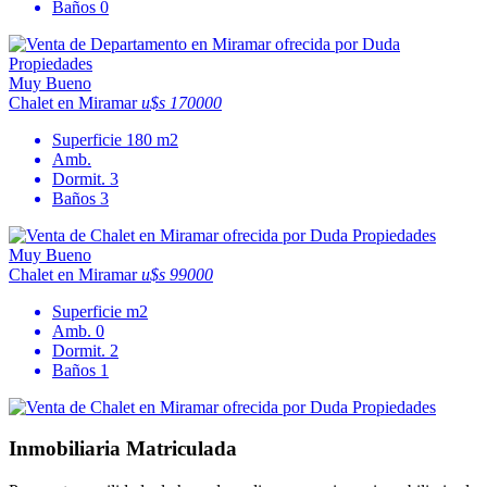
Baños
0
Muy Bueno
Chalet en Miramar
u$s 170000
Superficie
180 m2
Amb.
Dormit.
3
Baños
3
Muy Bueno
Chalet en Miramar
u$s 99000
Superficie
m2
Amb.
0
Dormit.
2
Baños
1
Inmobiliaria Matriculada