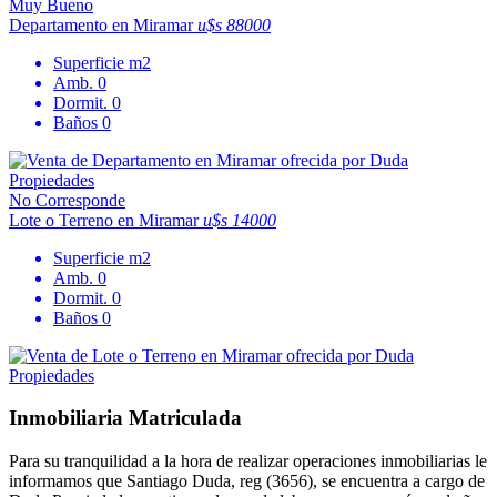
Muy Bueno
Departamento en Miramar
u$s 88000
Superficie
m2
Amb.
0
Dormit.
0
Baños
0
No Corresponde
Lote o Terreno en Miramar
u$s 14000
Superficie
m2
Amb.
0
Dormit.
0
Baños
0
Inmobiliaria Matriculada
Para su tranquilidad a la hora de realizar operaciones inmobiliarias le
informamos que Santiago Duda, reg (3656), se encuentra a cargo de