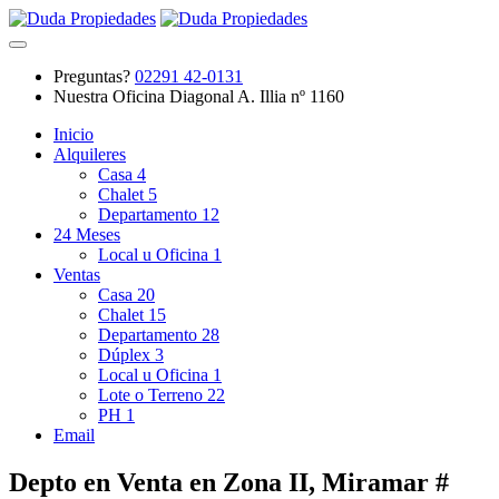
Preguntas?
02291 42-0131
Nuestra Oficina
Diagonal A. Illia nº 1160
Inicio
Alquileres
Casa
4
Chalet
5
Departamento
12
24 Meses
Local u Oficina
1
Ventas
Casa
20
Chalet
15
Departamento
28
Dúplex
3
Local u Oficina
1
Lote o Terreno
22
PH
1
Email
Depto en Venta en Zona II, Miramar #