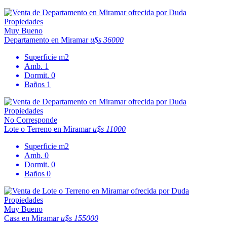
Muy Bueno
Departamento en Miramar
u$s 36000
Superficie
m2
Amb.
1
Dormit.
0
Baños
1
No Corresponde
Lote o Terreno en Miramar
u$s 11000
Superficie
m2
Amb.
0
Dormit.
0
Baños
0
Muy Bueno
Casa en Miramar
u$s 155000