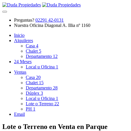
Preguntas?
02291 42-0131
Nuestra Oficina
Diagonal A. Illia nº 1160
Inicio
Alquileres
Casa
4
Chalet
5
Departamento
12
24 Meses
Local u Oficina
1
Ventas
Casa
20
Chalet
15
Departamento
28
Dúplex
3
Local u Oficina
1
Lote o Terreno
22
PH
1
Email
Lote o Terreno en Venta en Parque