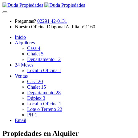
Preguntas?
02291 42-0131
Nuestra Oficina
Diagonal A. Illia nº 1160
Inicio
Alquileres
Casa
4
Chalet
5
Departamento
12
24 Meses
Local u Oficina
1
Ventas
Casa
20
Chalet
15
Departamento
28
Dúplex
3
Local u Oficina
1
Lote o Terreno
22
PH
1
Email
Propiedades en Alquiler