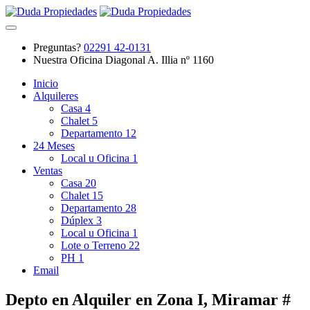
Preguntas?
02291 42-0131
Nuestra Oficina
Diagonal A. Illia nº 1160
Inicio
Alquileres
Casa
4
Chalet
5
Departamento
12
24 Meses
Local u Oficina
1
Ventas
Casa
20
Chalet
15
Departamento
28
Dúplex
3
Local u Oficina
1
Lote o Terreno
22
PH
1
Email
Depto en Alquiler en Zona I, Miramar #