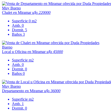
Muy Bueno
Chalet en Miramar
u$s 220000
Superficie
0 m2
Amb.
0
Dormit.
5
Baños
3
Bueno
Local u Oficina en Miramar
u$s 45000
Superficie
m2
Amb.
0
Dormit.
0
Baños
0
Muy Bueno
Departamento en Miramar
u$s 36000
Superficie
m2
Amb.
1
Dormit.
0