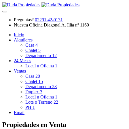
Preguntas?
02291 42-0131
Nuestra Oficina
Diagonal A. Illia nº 1160
Inicio
Alquileres
Casa
4
Chalet
5
Departamento
12
24 Meses
Local u Oficina
1
Ventas
Casa
20
Chalet
15
Departamento
28
Dúplex
3
Local u Oficina
1
Lote o Terreno
22
PH
1
Email
Propiedades en Venta