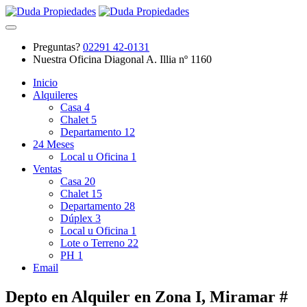
Preguntas?
02291 42-0131
Nuestra Oficina
Diagonal A. Illia nº 1160
Inicio
Alquileres
Casa
4
Chalet
5
Departamento
12
24 Meses
Local u Oficina
1
Ventas
Casa
20
Chalet
15
Departamento
28
Dúplex
3
Local u Oficina
1
Lote o Terreno
22
PH
1
Email
Depto en Alquiler en Zona I, Miramar #