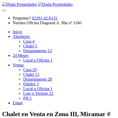
Preguntas?
02291 42-0131
Nuestra Oficina
Diagonal A. Illia nº 1160
Inicio
Alquileres
Casa
4
Chalet
5
Departamento
12
24 Meses
Local u Oficina
1
Ventas
Casa
20
Chalet
15
Departamento
28
Dúplex
3
Local u Oficina
1
Lote o Terreno
22
PH
1
Email
Chalet en Venta en Zona III, Miramar #