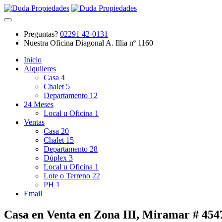
Preguntas?
02291 42-0131
Nuestra Oficina
Diagonal A. Illia nº 1160
Inicio
Alquileres
Casa
4
Chalet
5
Departamento
12
24 Meses
Local u Oficina
1
Ventas
Casa
20
Chalet
15
Departamento
28
Dúplex
3
Local u Oficina
1
Lote o Terreno
22
PH
1
Email
Casa en Venta en Zona III, Miramar # 45