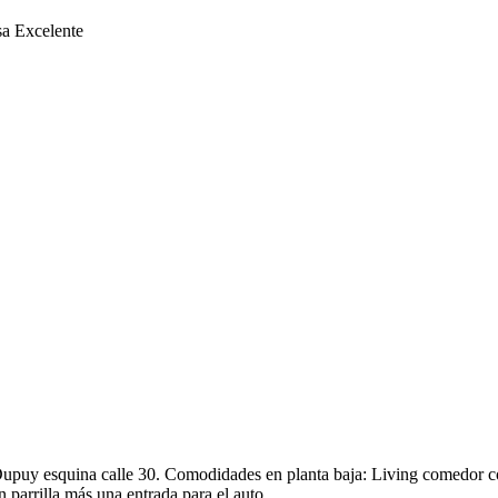
sa Excelente
 esquina calle 30. Comodidades en planta baja: Living comedor con u
 parrilla más una entrada para el auto.