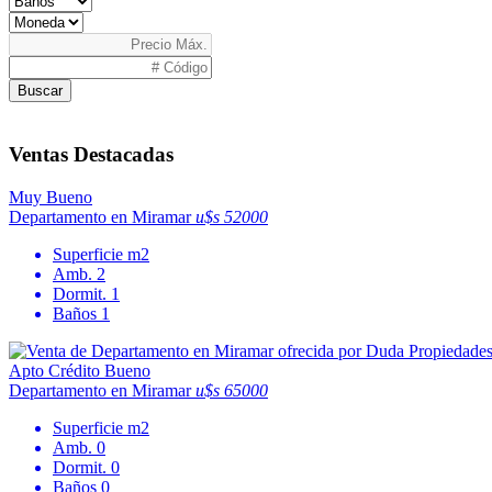
Buscar
Ventas Destacadas
Muy Bueno
Departamento en Miramar
u$s 52000
Superficie
m2
Amb.
2
Dormit.
1
Baños
1
Apto Crédito
Bueno
Departamento en Miramar
u$s 65000
Superficie
m2
Amb.
0
Dormit.
0
Baños
0