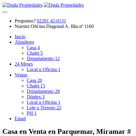
Preguntas?
02291 42-0131
Nuestra Oficina
Diagonal A. Illia nº 1160
Inicio
Alquileres
Casa
4
Chalet
5
Departamento
12
24 Meses
Local u Oficina
1
Ventas
Casa
20
Chalet
15
Departamento
28
Dúplex
3
Local u Oficina
1
Lote o Terreno
22
PH
1
Email
Casa en Venta en Parquemar, Miramar #