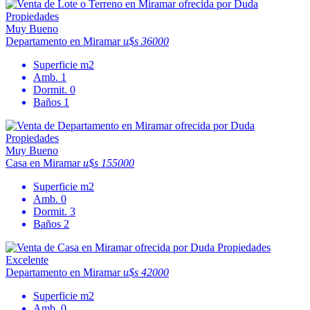
Muy Bueno
Departamento en Miramar
u$s 36000
Superficie
m2
Amb.
1
Dormit.
0
Baños
1
Muy Bueno
Casa en Miramar
u$s 155000
Superficie
m2
Amb.
0
Dormit.
3
Baños
2
Excelente
Departamento en Miramar
u$s 42000
Superficie
m2
Amb.
0