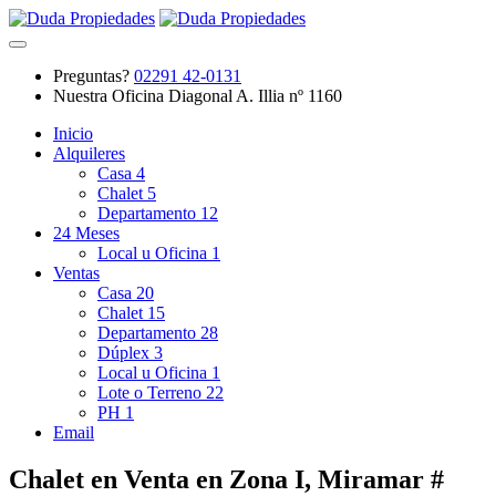
Preguntas?
02291 42-0131
Nuestra Oficina
Diagonal A. Illia nº 1160
Inicio
Alquileres
Casa
4
Chalet
5
Departamento
12
24 Meses
Local u Oficina
1
Ventas
Casa
20
Chalet
15
Departamento
28
Dúplex
3
Local u Oficina
1
Lote o Terreno
22
PH
1
Email
Chalet en Venta en Zona I, Miramar #