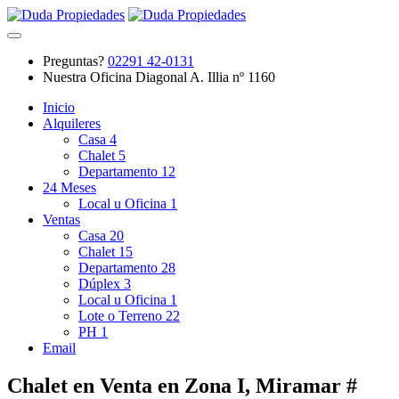
Preguntas?
02291 42-0131
Nuestra Oficina
Diagonal A. Illia nº 1160
Inicio
Alquileres
Casa
4
Chalet
5
Departamento
12
24 Meses
Local u Oficina
1
Ventas
Casa
20
Chalet
15
Departamento
28
Dúplex
3
Local u Oficina
1
Lote o Terreno
22
PH
1
Email
Chalet en Venta en Zona I, Miramar #