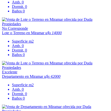
Amb.
0
Dormit.
0
Baños
0
No Corresponde
Lote o Terreno en Miramar
u$s 14000
Superficie
m2
Amb.
0
Dormit.
0
Baños
0
Excelente
Departamento en Miramar
u$s 42000
Superficie
m2
Amb.
0
Dormit.
0
Baños
0