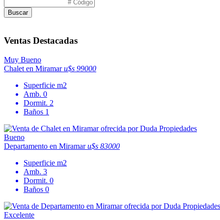
Buscar
Ventas Destacadas
Muy Bueno
Chalet en Miramar
u$s 99000
Superficie
m2
Amb.
0
Dormit.
2
Baños
1
Bueno
Departamento en Miramar
u$s 83000
Superficie
m2
Amb.
3
Dormit.
0
Baños
0
Excelente