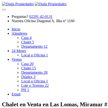
Preguntas?
02291 42-0131
Nuestra Oficina
Diagonal A. Illia nº 1160
Inicio
Alquileres
Casa
4
Chalet
5
Departamento
12
24 Meses
Local u Oficina
1
Ventas
Casa
20
Chalet
15
Departamento
28
Dúplex
3
Local u Oficina
1
Lote o Terreno
22
PH
1
Email
Chalet en Venta en Las Lomas, Miramar 