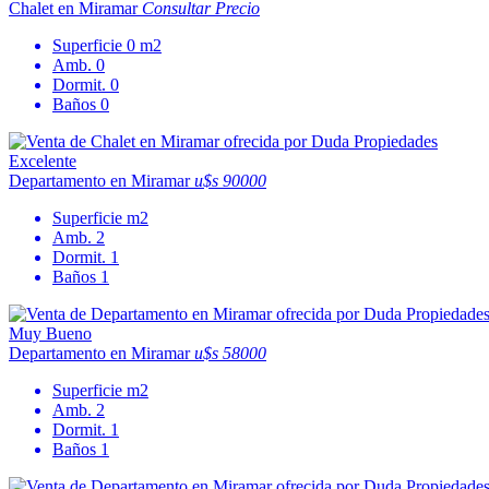
Chalet en Miramar
Consultar Precio
Superficie
0 m2
Amb.
0
Dormit.
0
Baños
0
Excelente
Departamento en Miramar
u$s 90000
Superficie
m2
Amb.
2
Dormit.
1
Baños
1
Muy Bueno
Departamento en Miramar
u$s 58000
Superficie
m2
Amb.
2
Dormit.
1
Baños
1