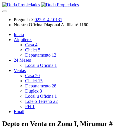
Preguntas?
02291 42-0131
Nuestra Oficina
Diagonal A. Illia nº 1160
Inicio
Alquileres
Casa
4
Chalet
5
Departamento
12
24 Meses
Local u Oficina
1
Ventas
Casa
20
Chalet
15
Departamento
28
Dúplex
3
Local u Oficina
1
Lote o Terreno
22
PH
1
Email
Depto en Venta en Zona I, Miramar #