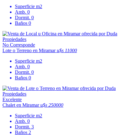
Superficie
m2
Amb.
0
Dormit.
0
Baños
0
No Corresponde
Lote o Terreno en Miramar
u$s 11000
Superficie
m2
Amb.
0
Dormit.
0
Baños
0
Excelente
Chalet en Miramar
u$s 250000
Superficie
m2
Amb.
0
Dormit.
3
Baños
2