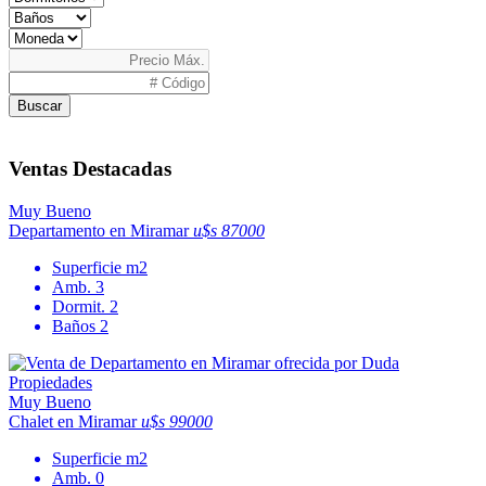
Buscar
Ventas Destacadas
Muy Bueno
Departamento en Miramar
u$s 87000
Superficie
m2
Amb.
3
Dormit.
2
Baños
2
Muy Bueno
Chalet en Miramar
u$s 99000
Superficie
m2
Amb.
0