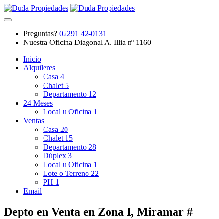
Preguntas?
02291 42-0131
Nuestra Oficina
Diagonal A. Illia nº 1160
Inicio
Alquileres
Casa
4
Chalet
5
Departamento
12
24 Meses
Local u Oficina
1
Ventas
Casa
20
Chalet
15
Departamento
28
Dúplex
3
Local u Oficina
1
Lote o Terreno
22
PH
1
Email
Depto en Venta en Zona I, Miramar #