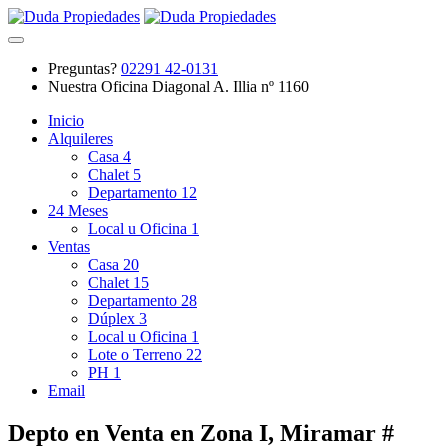
Preguntas?
02291 42-0131
Nuestra Oficina
Diagonal A. Illia nº 1160
Inicio
Alquileres
Casa
4
Chalet
5
Departamento
12
24 Meses
Local u Oficina
1
Ventas
Casa
20
Chalet
15
Departamento
28
Dúplex
3
Local u Oficina
1
Lote o Terreno
22
PH
1
Email
Depto en Venta en Zona I, Miramar #