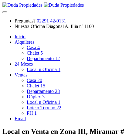
Preguntas?
02291 42-0131
Nuestra Oficina
Diagonal A. Illia nº 1160
Inicio
Alquileres
Casa
4
Chalet
5
Departamento
12
24 Meses
Local u Oficina
1
Ventas
Casa
20
Chalet
15
Departamento
28
Dúplex
3
Local u Oficina
1
Lote o Terreno
22
PH
1
Email
Local en Venta en Zona III, Miramar #