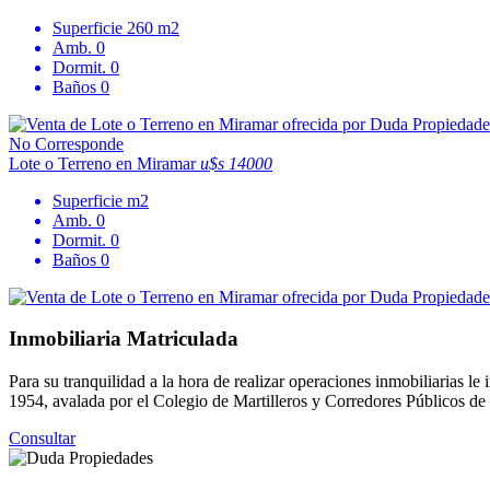
Superficie
260 m2
Amb.
0
Dormit.
0
Baños
0
No Corresponde
Lote o Terreno en Miramar
u$s 14000
Superficie
m2
Amb.
0
Dormit.
0
Baños
0
Inmobiliaria Matriculada
Para su tranquilidad a la hora de realizar operaciones inmobiliarias
1954, avalada por el Colegio de Martilleros y Corredores Públicos d
Consultar