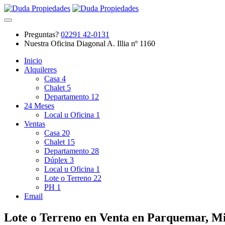
Preguntas?
02291 42-0131
Nuestra Oficina
Diagonal A. Illia nº 1160
Inicio
Alquileres
Casa
4
Chalet
5
Departamento
12
24 Meses
Local u Oficina
1
Ventas
Casa
20
Chalet
15
Departamento
28
Dúplex
3
Local u Oficina
1
Lote o Terreno
22
PH
1
Email
Lote o Terreno en Venta en Parquemar, 