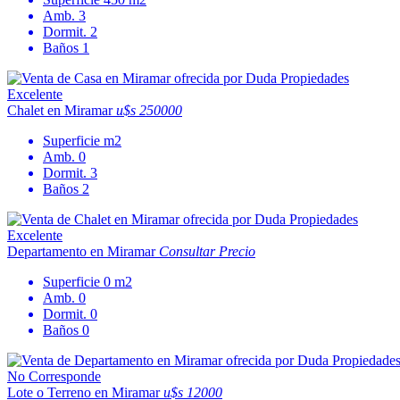
Amb.
3
Dormit.
2
Baños
1
Excelente
Chalet en Miramar
u$s 250000
Superficie
m2
Amb.
0
Dormit.
3
Baños
2
Excelente
Departamento en Miramar
Consultar Precio
Superficie
0 m2
Amb.
0
Dormit.
0
Baños
0
No Corresponde
Lote o Terreno en Miramar
u$s 12000